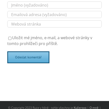
Uložit mé jméno, e-mail, a webové stránky v
tomto prohlížeči pro příště.
© Copyright 2023 Ruce v hlíně - tohle všechno je
Kučerovo
|
O mně
|