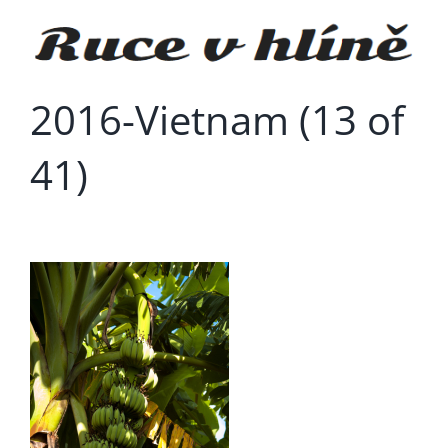
Přeskočit
na
obsah
2016-Vietnam (13 of
41)