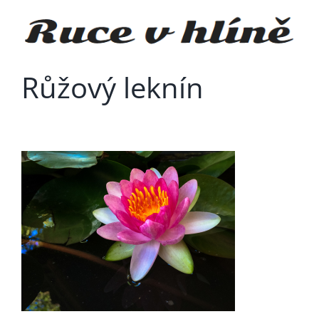
Přeskočit
na
obsah
Růžový leknín