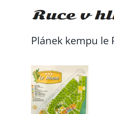
Přeskočit
na
obsah
Plánek kempu le 