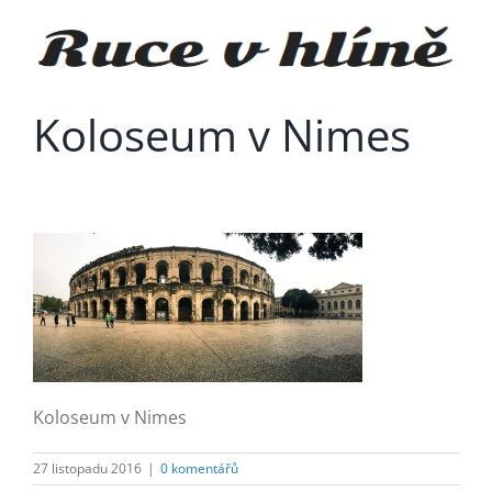
Přeskočit
na
obsah
Koloseum v Nimes
Koloseum v Nimes
27 listopadu 2016
|
0 komentářů