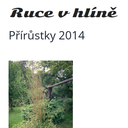
Přeskočit
na
obsah
Přírůstky 2014