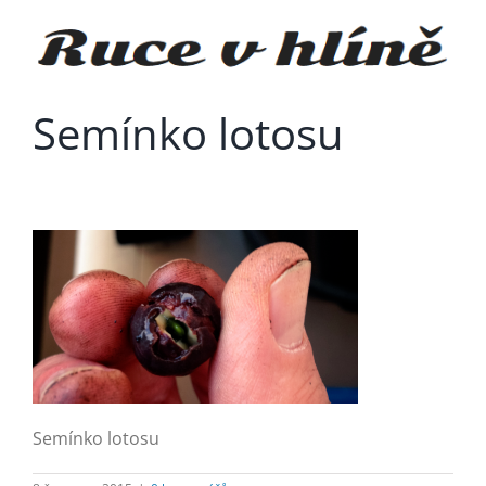
Přeskočit
na
obsah
Semínko lotosu
Semínko lotosu