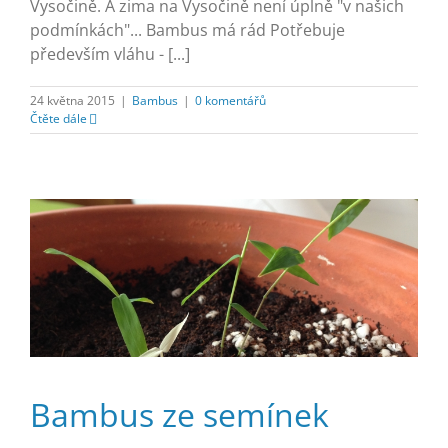
Vysočině. A zima na Vysočině není úplně "v našich
podmínkách"... Bambus má rád Potřebuje
především vláhu - [...]
24 května 2015
|
Bambus
|
0 komentářů
Čtěte dále
Bambus ze semínek