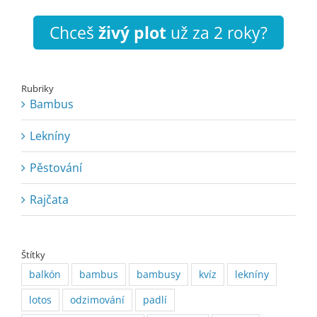
Chceš
živý plot
už za 2 roky?
Rubriky
Bambus
Lekníny
Pěstování
Rajčata
Štítky
balkón
bambus
bambusy
kvíz
lekníny
lotos
odzimování
padlí