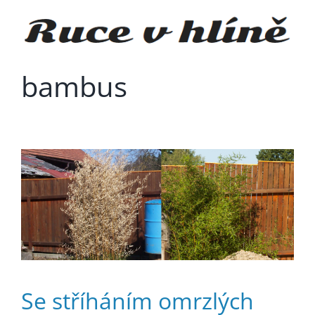
Přeskočit
na
obsah
bambus
Se stříháním omrzlých