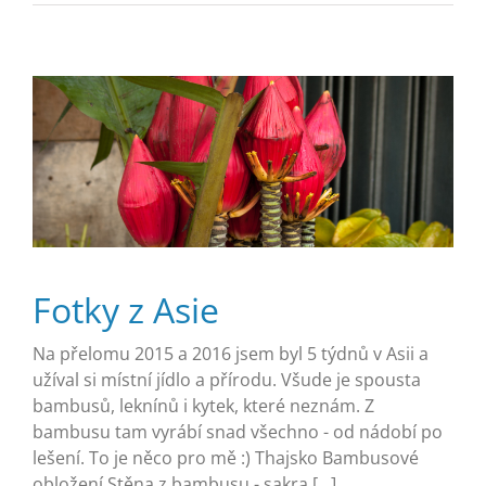
Fotky z Asie
Na přelomu 2015 a 2016 jsem byl 5 týdnů v Asii a
užíval si místní jídlo a přírodu. Všude je spousta
bambusů, leknínů i kytek, které neznám. Z
bambusu tam vyrábí snad všechno - od nádobí po
lešení. To je něco pro mě :) Thajsko Bambusové
obložení Stěna z bambusu - sakra [...]