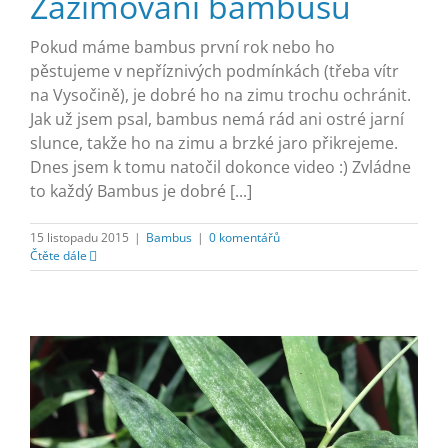
Zazimování bambusu
Pokud máme bambus první rok nebo ho
pěstujeme v nepříznivých podmínkách (třeba vítr
na Vysočině), je dobré ho na zimu trochu ochránit.
Jak už jsem psal, bambus nemá rád ani ostré jarní
slunce, takže ho na zimu a brzké jaro přikrejeme.
Dnes jsem k tomu natočil dokonce video :) Zvládne
to každý Bambus je dobré [...]
15 listopadu 2015
|
Bambus
|
0 komentářů
Čtěte dále