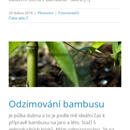
20 dubna 2016
|
Pěstování
|
0 komentářů
Čtěte dále
Odzimování bambusu
Je půlka dubna a to je podle mě ideální čas k
přípravě bambusu na jaro a léto. Stačí 5
jednoduchých kroků. Mám odpozorováno, že na