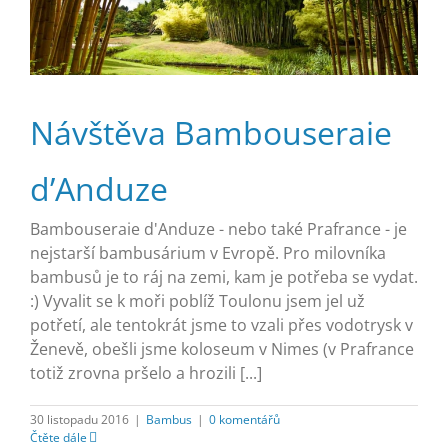
Návštěva Bambouseraie
d’Anduze
Bambouseraie d'Anduze - nebo také Prafrance - je
nejstarší bambusárium v Evropě. Pro milovníka
bambusů je to ráj na zemi, kam je potřeba se vydat.
:) Vyvalit se k moři poblíž Toulonu jsem jel už
potřetí, ale tentokrát jsme to vzali přes vodotrysk v
Ženevě, obešli jsme koloseum v Nimes (v Prafrance
totiž zrovna pršelo a hrozili [...]
30 listopadu 2016
|
Bambus
|
0 komentářů
Čtěte dále