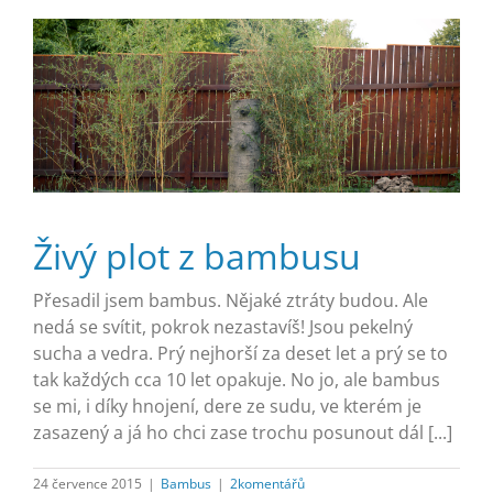
Živý plot z bambusu
Přesadil jsem bambus. Nějaké ztráty budou. Ale
nedá se svítit, pokrok nezastavíš! Jsou pekelný
sucha a vedra. Prý nejhorší za deset let a prý se to
tak každých cca 10 let opakuje. No jo, ale bambus
se mi, i díky hnojení, dere ze sudu, ve kterém je
zasazený a já ho chci zase trochu posunout dál [...]
24 července 2015
|
Bambus
|
2komentářů