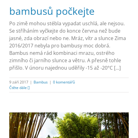
bambusů počkejte
Po zimě mohou stébla vypadat uschlá, ale nejsou.
Se stříháním vyčkejte do konce června než bude
jasné, zda obrazí nebo ne. Mráz, vítr a slunce Zima
2016/2017 nebyla pro bambusy moc dobrá.
Bambus nemá rád kombinaci mrazu, ostrého
zimního či jarního slunce a větru. A přesně tohle
přišlo. V únoru najednou uděřily -15 až -20°C [...]
9 září 2017
|
Bambus
|
0 komentářů
Čtěte dále