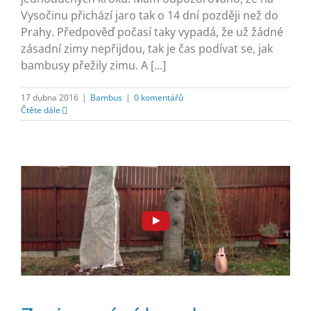
Vysočinu přichází jaro tak o 14 dní později než do
Prahy. Předpověď počasí taky vypadá, že už žádné
zásadní zimy nepřijdou, tak je čas podívat se, jak
bambusy přežily zimu. A [...]
17 dubna 2016
|
Bambus
|
0 komentářů
Čtěte dále