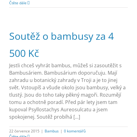
Čtěte dále
Soutěž o bambusy za 4
500 Kč
Jestli chceš vyhrát bambus, můžeš si zasoutěžit s
Bambusáriem. Bambusárium doporučuju. Mají
zahradu u botanický zahrady v Troji a je to jinej
svět. Vstoupíš a všude okolo jsou bambusy, velký a
tlustý. Jsou do toho taky pěkný magoři. Rozumějí
tomu a ochotně poradí. Před pár lety jsem tam
kupoval Psyllostachys Aureosulcatu a jsem
spokojenej. Soutěž probíhá [...]
22 července 2015
|
Bambus
|
0 komentářů
Čtěte dále