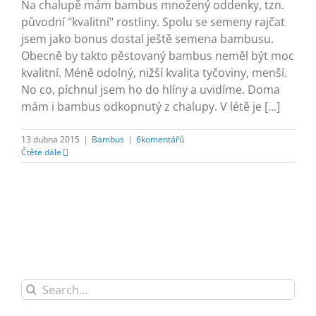
Na chalupě mám bambus množený oddenky, tzn.
původní "kvalitní" rostliny. Spolu se semeny rajčat
jsem jako bonus dostal ještě semena bambusu.
Obecně by takto pěstovaný bambus neměl být moc
kvalitní. Méně odolný, nižší kvalita tyčoviny, menší.
No co, píchnul jsem ho do hlíny a uvidíme. Doma
mám i bambus odkopnutý z chalupy. V létě je [...]
13 dubna 2015
|
Bambus
|
6komentářů
Čtěte dále
Search
for: